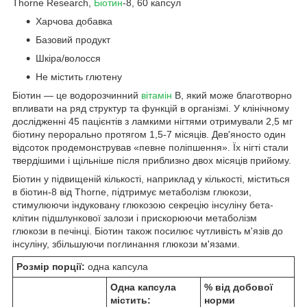
Thorne Research,
Біотин
-8, 60 капсул
Харчова добавка
Базовий продукт
Шкіра/волосся
Не містить глютену
Біотин — це водорозчинний
вітамін
B, який може благотворно
впливати на ряд структур та функцій в організмі. У клінічному
дослідженні 45 пацієнтів з ламкими нігтями отримували 2,5 мг
біотину перорально протягом 1,5-7 місяців. Дев'яносто один
відсоток продемонстрував «певне поліпшення». Їх нігті стали
твердішими і щільніше після приблизно двох місяців прийому.
Біотин у підвищеній кількості, наприклад у кількості, міститься
в біотин-8 від Thorne, підтримує метаболізм глюкози,
стимулюючи індуковану глюкозою секрецію інсуліну бета-
клітин підшлункової залози і прискорюючи метаболізм
глюкози в печінці. Біотин також посилює чутливість м'язів до
інсуліну, збільшуючи поглинання глюкози м'язами.
Розмір порції:
одна капсула
Одна капсула
% від добової
містить:
норми