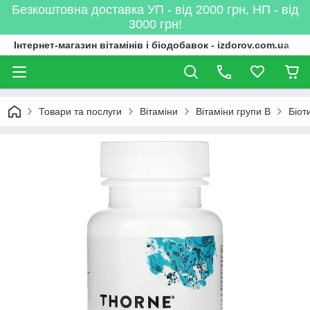
Безкоштовна доставка УП - від 2000 грн, НП - від
3000 грн!
Інтернет-магазин вітамінів і біодобавок - izdorov.com.ua
Товари та послуги
Вітаміни
Вітаміни групи B
Біот