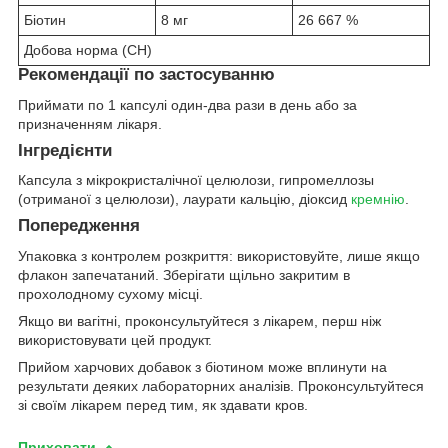
Біотин
8 мг
26 667 %
Добова норма (СН)
Рекомендації по застосуванню
Приймати по 1 капсулі один-два рази в день або за
призначенням лікаря.
Інгредієнти
Капсула з мікрокристалічної целюлози, гипромеллозы
(отриманої з целюлози), лаурати кальцію, діоксид
кремнію
.
Попередження
Упаковка з контролем розкриття: використовуйте, лише якщо
флакон запечатаний. Зберігати щільно закритим в
прохолодному сухому місці.
Якщо ви вагітні, проконсультуйтеся з лікарем, перш ніж
використовувати цей продукт.
Прийом харчових добавок з біотином може вплинути на
результати деяких лабораторних аналізів. Проконсультуйтеся
зі своїм лікарем перед тим, як здавати кров.
Приховати