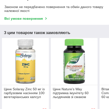
Законом не передбачено повернення та обмін даного товару
належної якості
Всі умови повернення
З цим товаром також замовляють
Цинк Solaray Zinc 50 мг із
Цинк Nature's Way
Віта
гарбузовим насінням 100
підтримка імунітету 60
Comp
вегетаріанських капсул
льодяників зі смаком
60 к
лісової ягоди