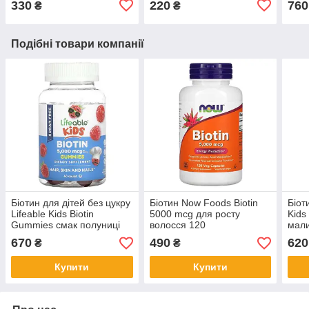
330
220
760
₴
₴
Подібні товари компанії
Біотин для дітей без цукру
Біотин Now Foods Biotin
Біот
Lifeable Kids Biotin
5000 mcg для росту
Kids
Gummies смак полуниці
волосся 120
мал
60 мармеладок
вегетаріанських капсул
670
490
620
₴
₴
Купити
Купити