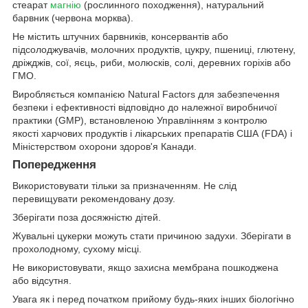
стеарат
магнію
(рослинного походження), натуральний
барвник (червона морква).
Не містить штучних барвників, консервантів або
підсолоджувачів, молочних продуктів, цукру, пшениці, глютену,
дріжджів, сої, яєць, риби, молюсків, солі, деревних горіхів або
ГМО.
Виробляється компанією Natural Factors для забезпечення
безпеки і ефективності відповідно до належної виробничої
практики (GMP), встановленою Управлінням з контролю
якості харчових продуктів і лікарських препаратів США (FDA) і
Міністерством охорони здоров'я Канади.
Попередження
Використовувати тільки за призначенням. Не слід
перевищувати рекомендовану дозу.
Зберігати поза досяжністю дітей.
Жувальні цукерки можуть стати причиною задухи. Зберігати в
прохолодному, сухому місці.
Не використовувати, якщо захисна мембрана пошкоджена
або відсутня.
Увага як і перед початком прийому будь-яких інших біологічно