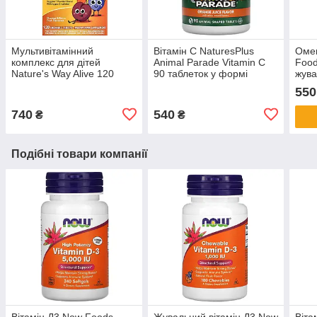
Мультивітамінний
Вiтамін C NaturesPlus
Омег
комплекс для дітей
Animal Parade Vitamin C
Food
Nature's Way Alive 120
90 таблеток у формі
жува
жувальних таблеток із
тварин зі смаком
550
фруктовим смаком
апельсину
740
540
₴
₴
Подібні товари компанії