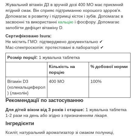
Жувальний вітамін Д3 в зручній дозі 400 МО має приємний
ягідний смак. Він сприяє підтриманню хорошого здоров'я.
Допомагає в розвитку і підтримці кісток і зубів. Допомагає в
засвоєнні та використанні
кальцію
і фосфору. Допомагає
запобігти дефіцит вітаміну D.
Сертифіковано Isura:
Не містить ГМО: підтверджено документально ✔
Мас-спектроскопія: протестовані в лабораторії ✔
Розмір порції:
1 жувальна таблетка
Кількість на
% добової норми
порцію
Вітамін D3
400 МО
100%
(холекальциферол
) (ланолін)
Рекомендації по застосуванню
Для дітей віком від 3 років і старше:
1 жувальна таблетка
1-2 рази на день або згідно з призначенням лікаря.
Інгредієнти
Ксиліт, натуральний ароматизатор зі смаком полуниці,