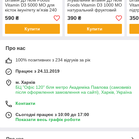
Вітамін Д3 Now Foods
Жувальний вітамін Д3 Now
Віта
Vitamin D3 5000 МО для
Foods Vitamin D3 1000 МО
Vita
кісток імунітету м'язів 240
натуральний фруктовий
підт
капсул
смак 180 таблеток
та і
590
390
350
₴
₴
капс
Купити
Купити
Про нас
100% позитивних з 234 відгуків за рік
Працює з 24.11.2019
м. Харків
БЦ "Офіс 120" біля метро Академіка Павлова (самовивіз
після оформлення замовлення на сайті), Харків, Україна
Контакти
Сьогодні працює з 10:00 до 17:00
Показати весь графік роботи
Про нас