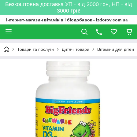
Безкоштовна доставка УП - від 2000 грн, НП - від
3000 грн!
Інтернет-магазин вітамінів і біодобавок - izdorov.com.ua
Товари та послуги
Дитячі товари
Вітаміни для дітей