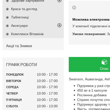
Здорове харчування
Краса та догляд
Таблетниці
Аксесуари
У компанії підключені 
Комплекси Вітамінів
З
Акціі та Знижки
ГРАФІК РОБОТИ
Опис
10:00
17:00
ПОНЕДІЛОК
Swanson, Ашваганда, Ash
10:00
17:00
ВІВТОРОК
Підтримка у разі стр
10:00
17:00
СЕРЕДА
450 мг в 1 капсуле
10:00
17:00
ЧЕТВЕР
Рослинна добавка
10:00
17:00
Сприяє почуттю спо
ПʼЯТНИЦЯ
Підтримує здорову 
10:00
13:00
СУБОТА
Якість, підтверджена