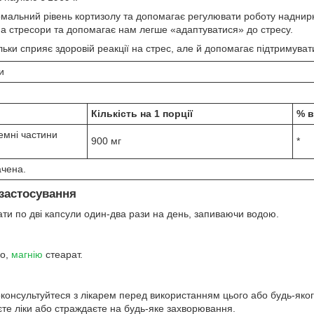
мальний рівень кортизолу та допомагає регулювати роботу наднирк
ї на стресори та допомагає нам легше «адаптуватися» до стресу.
льки сприяє здоровій реакції на стрес, але й допомагає підтримуват
и
Кількість на 1 порції
% в
емні частини
900 мг
*
ачена.
застосування
ти по дві капсули один-два рази на день, запиваючи водою.
но,
магнію
стеарат.
консультуйтеся з лікарем перед використанням цього або будь-якого 
те ліки або страждаєте на будь-яке захворювання.