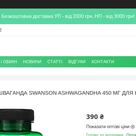
Безкоштовна доставка УП - від 2000 грн, НП - від 3000 грн!
2
і ОБМІН
НОВИНИ
СТАТТІ
ВІДГУКИ
КОНТАКТИ
ШВАГАНДА SWANSON ASHWAGANDHA 450 МГ ДЛЯ 
390 ₴
Показати оптові ціни
Готово до відправки
Оптом