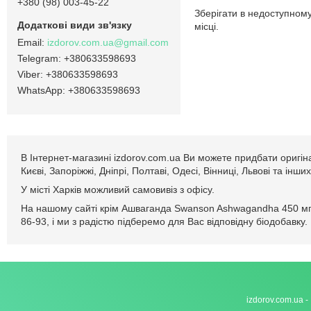
+380 (98) 003-45-22
Зберігати в недоступному
місці.
izdorov.com.ua@gmail.com
+380633598693
+380633598693
+380633598693
В Інтернет-магазині izdorov.com.ua Ви можете придбати оригі
Києві, Запоріжжі, Дніпрі, Полтаві, Одесі, Вінниці, Львові та і
У місті Харків можливий самовивіз з офісу.
На нашому сайті крім Ашваганда Swanson Ashwagandha 450 мг 
86-93, і ми з радістю підберемо для Вас відповідну біодобавку.