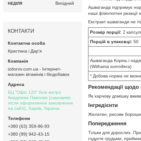
Вихідний
НЕДІЛЯ
Ашваганда підтримує нор
наші фізіологічні реакці
Екстракт ашваганди не ті
КОНТАКТИ
Розмір порції:
2 капсул
Порцій в упаковці:
50
Кристина і Дар'я
Ашваганда Корінь і надз
(Withania somnifera)
izdorov.com.ua - Інтернет-
магазин вітамінів і біодобавок
* Добова норма не визн
Рекомендації щодо 
БЦ "Офіс 120" біля метро
Як харчову домішку вжива
Академіка Павлова (самовивіз
після оформлення замовлення
Інгредієнти
на сайті), Харків, Україна
Желатин, рисове борош
Попередження
+380 (63) 359-86-93
Тільки для дорослих. Про
+380 (99) 942-43-15
годуєте грудьми, приймає