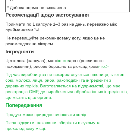
* Добова норма не визначена.
Рекомендації щодо застосування
Приймати по 1 капсуле 1–3 раз на день, переважно між
прийманнями їжі.
Не перевищуйте рекомендовану дозу, якщо це не
рекомендовано лікарем.
Інгредієнти
Целюлоза (капсула), магн
ію сте
арат (рослинного
походження), рисове борошно та діоксид крем
нію.>
Під час виробництва не використовуються пшениця, глютен,
сою, молоко, яйця, риба, ракоподібні та інгредієнти з
деревних горіхів. Виготовляється на підприємстві, що має
реєстрацію GMP, де виробляється обробка інших інгредієнтів,
що містять ці алергени.
Попередження
Продукт може природно змінювати колір.
Після відкриття паковання зберігати в сухому та
прохолодному місці.