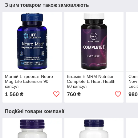
З цим товаром також замовляють
Магній L-треонат Neuro-
Вітамін Е MRM Nutrition
Сон
Mag Life Extension 90
Complete E Heart Health
Now 
капсул
60 капсул
Leci
1 560
760
980
₴
₴
Подібні товари компанії