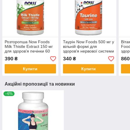
Розторопша Now Foods
Таурін Now Foods 500 мг у
Віта
Milk Thistle Extract 150 мг
​​вільній формі для
Food
для здоров'я печінки 60
здоров'я нервової системи
здор
вегетаріанських капсул
100 капсул
росл
390
340
860
₴
₴
Купити
Купити
Акційні пропозиції та новинки
–6%