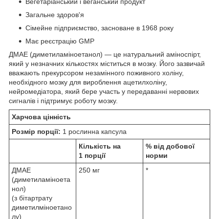
Вегетаріанський і веганський продукт
Загальне здоров'я
Сімейне підприємство, засноване в 1968 року
Має реєстрацію GMP
ДМАЕ (диметиламіноетанол) — це натуральний аміноспірт,
який у незначних кількостях міститься в мозку. Його зазвичай
вважають прекурсором незамінного поживного холіну,
необхідного мозку для вироблення ацетилхоліну,
нейромедіатора, який бере участь у передаванні нервових
сигналів і підтримує роботу мозку.
Харчова цінність
Розмір порції:
1 рослинна капсула
Кількість на
% від добової
1 порції
норми
ДМАЕ
250 мг
*
(диметиламіноета
нол)
(з бітартрату
диметилміноетано
лу)