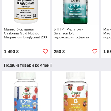
Магнію бісгліцинат
5 НТР і Мелатонін
Магн
California Gold Nutrition
Swanson L-5
Mag 
Magnesium Bisglycinat 200
гідрокситриптофан та
поро
мг 240 рослинних капсул
мелатонін для гарного сну
пунш
30 рослинних капсул
1 490
250
1 5
₴
₴
Подібні товари компанії