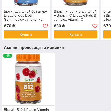
Біотин для дітей без цукру
Вітаміни групи В для дітей
Віта
Lifeable Kids Biotin
+ Вiтамiн С Lifeable Kids B-
з Вi
Gummies смак полуниці
complex Vitamin C
Life
60 мармеладок
Gummies смак полуниці
Vita
670
630
670
₴
₴
60 мармеладок
полу
Купити
Купити
Акційні пропозиції та новинки
–4%
Вітамін Б12 Lifeable Vitamin