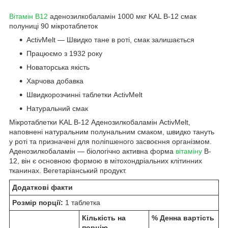
Вітамін B12
аденозилкобаламін 1000 мкг KAL B-12 смак
полуниці 90 мікротаблеток
ActivMelt — Швидко тане в роті, смак залишається
Працюємо з 1932 року
Новаторська якість
Харчова добавка
Швидкорозчинні таблетки ActivMelt
Натуральний смак
Мікротаблетки KAL B-12 Аденозилкобаламін ActivMelt,
наповнені натуральним полунальним смаком, швидко тануть
у роті та призначені для поліпшеного засвоєння організмом.
Аденозилкобаламін — біологічно активна форма
вітаміну
B-
12, він є основною формою в мітохондріальних клітинних
тканинах. Вегетаріанський продукт.
Додаткові факти
Розмір порції:
1 таблетка
Кількість на
% Денна вартість
порцію