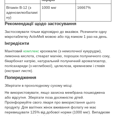
Вітамін В-12 (з
1000 мкг
16667%
аденозилкобаламі
ну)
Рекомендації щодо застосування
Застосовувати тільки відповідно до вказівок. Розчинити одну
мікротаблетку ActivMelt мовою або під язиком 1 раз на день.
Інгредієнти
Манітовий
комплекс
крохмалю (з немолочної кукурудзи),
лимонна кислота, стеарат магнію, порошок полуничного соку,
бікарбонат натрію, натуральний полуничний ароматизатор,
полісахариди (з неглибокої), целюлоза, кремнезем і стевія
(екстракт листя).
Попередження
Зберігати в прохолодному сухому місці.
Не використовувати, якщо захисна мембрана пошкоджена
або відсутня. Зберігати поза досяжністю дітей.
Проінформуйте свого лікаря про використання цього
продукту. Для вагітних жінок вживання фолату не має
перевищувати 125% від добової норми (1000 мкг). Випадкове