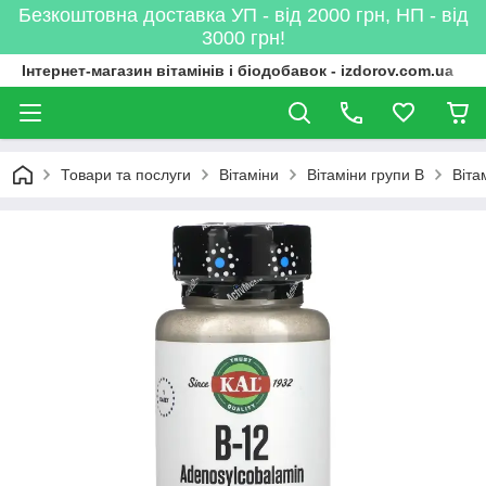
Безкоштовна доставка УП - від 2000 грн, НП - від
3000 грн!
Інтернет-магазин вітамінів і біодобавок - izdorov.com.ua
Товари та послуги
Вітаміни
Вітаміни групи B
Віта