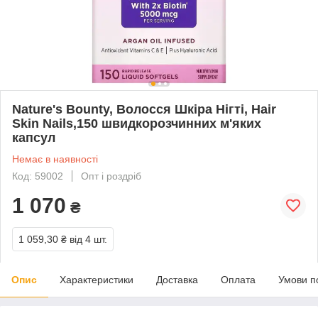
Nature's Bounty, Волосся Шкіра Нігті, Hair
Skin Nails,150 швидкорозчинних м'яких
капсул
Немає в наявності
Код: 59002
Опт і роздріб
1 070
₴
1 059,30 ₴
від 4 шт.
Опис
Характеристики
Доставка
Оплата
Умови п