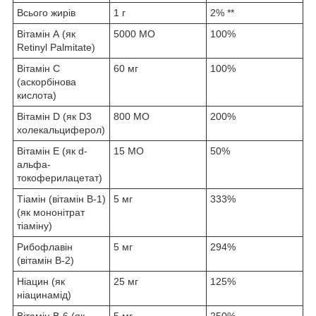
Всього жирів
1 г
2% **
Вітамін А (як
5000 МО
100%
Retinyl Palmitate)
Вітамін C
60 мг
100%
(аскорбінова
кислота)
Вітамін D (як D3
800 МО
200%
холекальциферол)
Вітамін Е (як d-
15 МО
50%
альфа-
токоферилацетат)
Тіамін (вітамін B-1)
5 мг
333%
(як мононітрат
тіаміну)
Рибофлавін
5 мг
294%
(вітамін B-2)
Ніацин (як
25 мг
125%
ніацинамід)
Вітамін В-6 (як
5 мг
250%