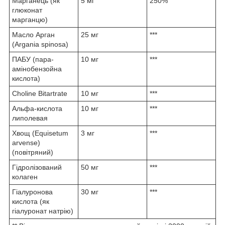
Марганець (як
5 мг
250%
глюконат
марганцю)
Масло Арган
25 мг
***
(Argania spinosa)
ПАБУ (пара-
10 мг
***
амінобензойна
кислота)
Choline Bitartrate
10 мг
***
Альфа-кислота
10 мг
***
липолевая
Хвощ (Equisetum
3 мг
***
arvense)
(повітряний)
Гідролізований
50 мг
***
колаген
Гіалуронова
30 мг
***
кислота (як
гіалуронат натрію)