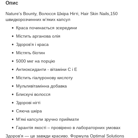
Опис
Nature's Bounty, Волосся Шкіра Нігті, Hair Skin Nails,150
швидкорозчинних м'яких капсул
Краса починається зсередини
Містить арганова олія
Здоров'я і краса
Містять біотин
5000 мкг на порцію
Антиоксиданти - вітаміни C і E
Містить гіалуронову кислоту
Мультивітамінна добавка
Блискучі волосся
Здорові нігті
Сяюча шкіра
М'які капсули зручно приймати
Гарантія якості – провірено в лабораторних умовах
Здоров'я — це завжди красиво. Формула Optimal Solutions