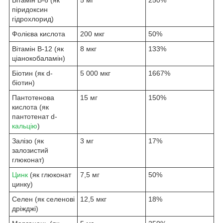
піридоксин
гідрохлорид)
Фолієва кислота
200 мкг
50%
Вітамін В-12 (як
8 мкг
133%
ціанокобаламін)
Біотин (як d-
5 000 мкг
1667%
біотин)
Пантотенова
15 мг
150%
кислота (як
пантотенат d-
кальцію
)
Залізо (як
3 мг
17%
залозистий
глюконат)
Цинк
(як глюконат
7,5 мг
50%
цинку)
Селен (як селенові
12,5 мкг
18%
дріжджі)