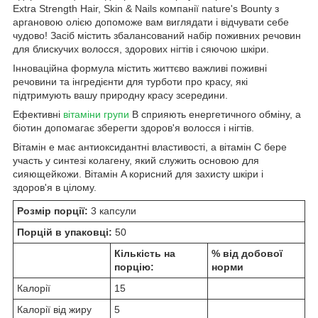
Extra Strength Hair, Skin & Nails компанії nature's Bounty з
аргановою олією допоможе вам виглядати і відчувати себе
чудово! Засіб містить збалансований набір поживних речовин
для блискучих волосся, здорових нігтів і сяючою шкіри.
Інноваційна формула містить життєво важливі поживні
речовини та інгредієнти для турботи про красу, які
підтримують вашу природну красу зсередини.
Ефективні
вітаміни групи
B сприяють енергетичного обміну, а
біотин допомагає зберегти здоров'я волосся і нігтів.
Вітамін е має антиоксидантні властивості, а вітамін С бере
участь у синтезі колагену, який служить основою для
сияющейкожи. Вітамін A корисний для захисту шкіри і
здоров'я в цілому.
Розмір порції:
3 капсули
Порцій в упаковці:
50
Кількість на
% від добової
порцію:
норми
Калорії
15
Калорії від жиру
5