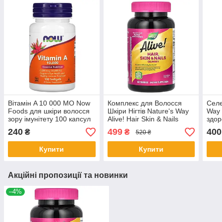
Вiтамiн A 10 000 МО Now
Комплекс для Волосся
Селе
Foods для шкіри волосся
Шкіри Нігтів Nature's Way
Way 
зору імунітету 100 капсул
Alive! Hair Skin & Nails
здор
преміальна якість 60
зало
240
499
400
₴
₴
520 ₴
мармеладок
Купити
Купити
Акційні пропозиції та новинки
–4%