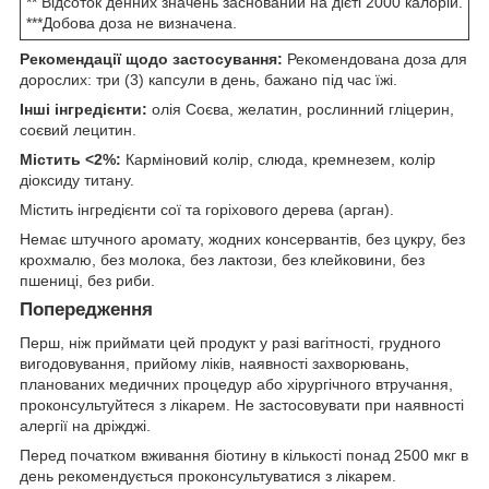
** Відсоток денних значень заснований на дієті 2000 калорій.
***Добова доза не визначена.
Рекомендації щодо застосування:
Рекомендована доза для
дорослих: три (3) капсули в день, бажано під час їжі.
Інші інгредієнти:
олія Соєва, желатин, рослинний гліцерин,
соєвий лецитин.
Містить <2%:
Карміновий колір, слюда, кремнезем, колір
діоксиду титану.
Містить інгредієнти сої та горіхового дерева (арган).
Немає штучного аромату, жодних консервантів, без цукру, без
крохмалю, без молока, без лактози, без клейковини, без
пшениці, без риби.
Попередження
Перш, ніж приймати цей продукт у разі вагітності, грудного
вигодовування, прийому ліків, наявності захворювань,
планованих медичних процедур або хірургічного втручання,
проконсультуйтеся з лікарем. Не застосовувати при наявності
алергії на дріжджі.
Перед початком вживання біотину в кількості понад 2500 мкг в
день рекомендується проконсультуватися з лікарем.