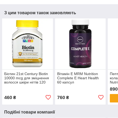
З цим товаром також замовляють
Біотин 21st Century Biotin
Вітамін Е MRM Nutrition
Пепт
10000 mcg для зміцнення
Complete E Heart Health
кола
волосся шкіри нігтів 120
60 капсул
Nutr
таблеток
Pept
890
460
760
₴
₴
Подібні товари компанії