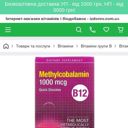
Безкоштовна доставка УП - від 2000 грн, НП - від
3000 грн!
Інтернет-магазин вітамінів і біодобавок - izdorov.com.ua
Товари та послуги
Вітаміни
Вітаміни групи B
Віта