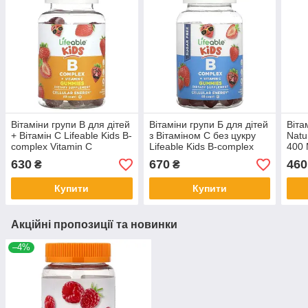
Вітаміни групи В для дітей
Вітаміни групи Б для дітей
Віта
+ Вiтамiн С Lifeable Kids B-
з Вiтамiном С без цукру
Natu
complex Vitamin C
Lifeable Kids B-complex
400 
Gummies смак полуниці
Vitamin C Gummies смак
табл
630
670
460
₴
₴
60 мармеладок
полуниці 60 мармеладок
Купити
Купити
Акційні пропозиції та новинки
–4%