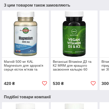
З цим товаром також замовляють
Магній 500 мг KAL
Веганські Вітаміни Д3 та
Віта
Magnesium для здоров'я
К2 MRM для кращого
піри
серця кісток м'язів та
засвоєння кальцію 60
мг 3
нервової системи 60
капсул
капс
таблеток
420
530
300
₴
₴
Подібні товари компанії