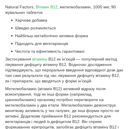
Natural Factors,
Вітамін B12
, метилкобаламін, 1000 мкг, 90
жувальних таблеток
Харчова добавка
Швидко розчиняється
Найбільш метаболічно активна форма
Підходить для вегетаріанців
Чистота та ефективність гарантовані
Застосування
вітаміну
B12 як ін'єкцій — популярний метод
лікування дефіциту вітаміну B12. Водночас дослідження
підтверджують, що пероральне введення відповідної дози дає
такі самі результати під час лікування дефіциту вітаміну B12,
як і препарати, що вводяться у формі ін'єкцій.
Метилкобаламін (вітамін B12) активний відразу після
всмоктування, тоді як інші форми (наприклад,
ціанокобаламін) організму потрібно перетворити на
метилкобаламін у два етапи. Метилкобаламін демонструє
виняткову активність у тих галузях, де інші форми просто не
активні. Додаткове приймання B12 рекомендується для
вегетаріанців і людей із дефіцитом B12. Він сприяє
формуванню еритроцитів, запобігає дефіциту вітаміну B12 і