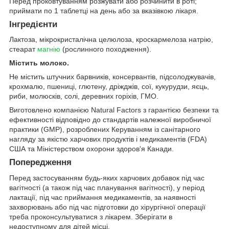
Перед проковтуванням розжувати або розчинити в роті;
приймати по 1 таблетці на день або за вказівкою лікаря.
Інгредієнти
Лактоза, мікрокристалічна целюлоза, кроскармелоза натрію,
стеарат
магнію
(рослинного походження).
Містить молоко.
Не містить штучних барвників, консервантів, підсолоджувачів,
крохмалю, пшениці, глютену, дріжджів, сої, кукурудзи, яєць,
риби, молюсків, солі, деревних горіхів, ГМО.
Виготовлено компанією Natural Factors з гарантією безпеки та
ефективності відповідно до стандартів належної виробничої
практики (GMP), розроблених Керуванням із санітарного
нагляду за якістю харчових продуктів і медикаментів (FDA)
США та Міністерством охорони здоров'я Канади.
Попередження
Перед застосуванням будь-яких харчових добавок під час
вагітності (а також під час планування вагітності), у період
лактації, під час приймання медикаментів, за наявності
захворювань або під час підготовки до хірургічної операції
треба проконсультуватися з лікарем. Зберігати в
недоступному для дітей місці.