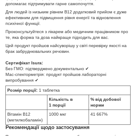
допомагає підтримувати гарне самопочуття.
Для людей із низьким рівнем B12 додатковий прийом є дуже
ефективним для підвищення рівня енергії та відновлення
психічної функції.
Проконсультуйтеся з лікарем або медичним працівником про
те, яка форма та доза найкраще підходить для вас.
Цей продукт пройшов найсуворішу у світі перевірку якості на
брак забруднювальних речовин.
Сертифікат Isura:
Без ГМО: підтверджено документально ✔
Мас-спекторметрія: продукт пройшов лабораторні
випробування ✔
Розмір порції:
1 таблетка
Кількість в
% від добової
1 порції
норми
Вітамін В12
1000 мкг
41 667%
(метилкобаламін)
Рекомендації щодо застосування