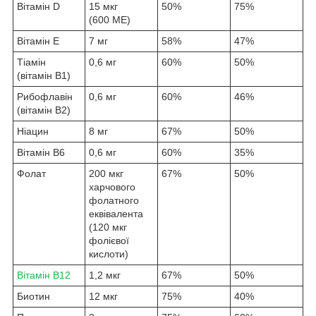
Вітамін D
15 мкг
50%
75%
(600 МЕ)
Вітамін E
7 мг
58%
47%
Тіамін
0,6 мг
60%
50%
(вітамін B1)
Рибофлавін
0,6 мг
60%
46%
(вітамін B2)
Ніацин
8 мг
67%
50%
Вітамін B6
0,6 мг
60%
35%
Фолат
200 мкг
67%
50%
харчового
фолатного
еквівалента
(120 мкг
фолієвої
кислоти)
Вітамін B12
1,2 мкг
67%
50%
Биотин
12 мкг
75%
40%