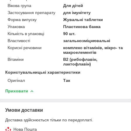
Вікова група
Для дітей
Застосування препарату
для імунітету
Форма випуску
Жувальні таблетки
Упаковка
Пластикова банка
Кількість в упаковці
90 шт.
Властивості
загальнозміцнювальні
Корисні речовини
комплекс вітамінів, мікро- та
макроелементів
Вітаміни
В2 (рибофлавін,
лактофлавін)
Користувальницькі характеристики
Оригінал
Так
Приховати
Умови доставки
Доставка здійснюється тільки по передоплаті.
Нова Пошта