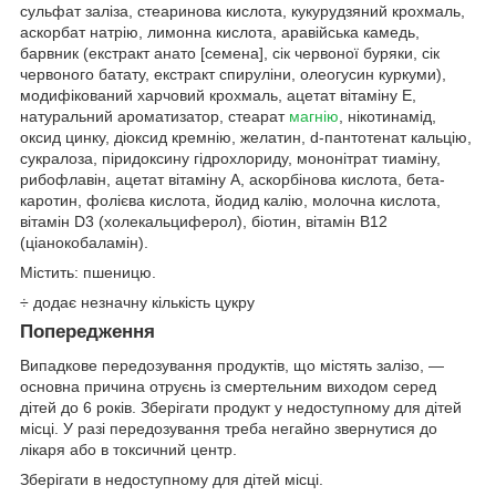
сульфат заліза, стеаринова кислота, кукурудзяний крохмаль,
аскорбат натрію, лимонна кислота, аравійська камедь,
барвник (екстракт анато [семена], сік червоної буряки, сік
червоного батату, екстракт спируліни, олеогусин куркуми),
модифікований харчовий крохмаль, ацетат вітаміну E,
натуральний ароматизатор, стеарат
магнію
, нікотинамід,
оксид цинку, діоксид кремнію, желатин, d-пантотенат кальцію,
сукралоза, піридоксину гідрохлориду, мононітрат тиаміну,
рибофлавін, ацетат вітаміну A, аскорбінова кислота, бета-
каротин, фолієва кислота, йодид калію, молочна кислота,
вітамін D3 (холекальциферол), біотин, вітамін B12
(ціанокобаламін).
Містить: пшеницю.
÷ додає незначну кількість цукру
Попередження
Випадкове передозування продуктів, що містять залізо, —
основна причина отруєнь із смертельним виходом серед
дітей до 6 років. Зберігати продукт у недоступному для дітей
місці. У разі передозування треба негайно звернутися до
лікаря або в токсичний центр.
Зберігати в недоступному для дітей місці.