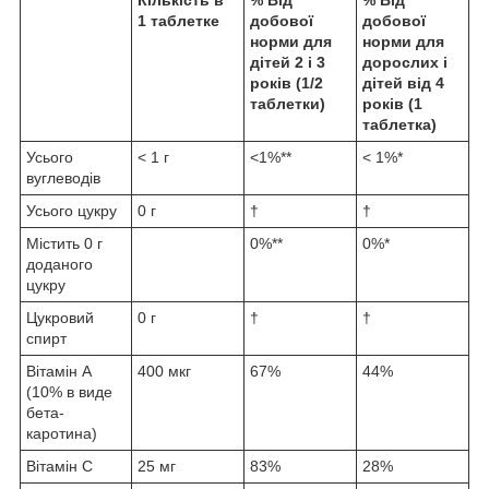
1 таблетке
добової
добової
норми для
норми для
дітей 2 і 3
дорослих і
років (1/2
дітей від 4
таблетки)
років (1
таблетка)
Усього
< 1 г
<1%**
< 1%*
вуглеводів
Усього цукру
0 г
†
†
Містить 0 г
0%**
0%*
доданого
цукру
Цукровий
0 г
†
†
спирт
Вітамін A
400 мкг
67%
44%
(10% в виде
бета-
каротина)
Вітамін C
25 мг
83%
28%