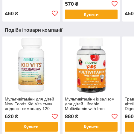
для здоров'я кісток 90
таблеток у формі тварин
мл
570
₴
жувальних таблеток
460
450
₴
Купити
Подібні товари компанії
Мультивітаміни для дітей
Мультивітаміни із залізом
Трав
Now Foods Kid Vits смак
для дітей Lifeable
діте
ягідного лимонаду 120
Multivitamin with Iron
Dige
жувальних таблеток
Gummies смак малини 60
табл
620
880
960
₴
₴
мармеладок
Купити
Купити