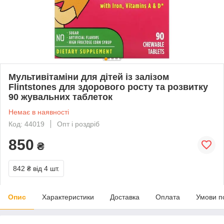
Мультивітаміни для дітей із залізом
Flintstones для здорового росту та розвитку
90 жувальних таблеток
Немає в наявності
Код: 44019
Опт і роздріб
850
₴
842 ₴
від 4 шт.
Опис
Характеристики
Доставка
Оплата
Умови п