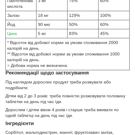
Пантотенова
3 мг
75%
60%
кислота
Залізо
18 мг
129%
100%
Йод
90 мкг
50%
60%
Цинк
5 мг
83%
45%
* Відсоток від добової норми за умови споживання 2000
калорій на день.
** Відсоток від добової норми за умови споживання 1000
калорій на день.
÷ Добова норма не визначена.
Рекомендації щодо застосування
Під наглядом дорослих продукт треба розжувати або
подрібнити.
Дітям від 2 до 3 років: треба повністю розжовувати половину
таблетки на день під час їди.
Дорослим і дітям віком 4 років і старше треба вживати по
одній таблетці на день під час їди.
Інгредієнти
Сорбітол, мальтодекстрин, манніт, фруктозавач заліза,