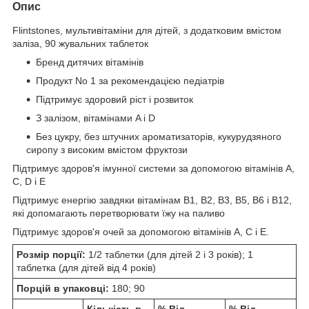
Опис
Flintstones, мультивітаміни для дітей, з додатковим вмістом
заліза, 90 жувальних таблеток
Бренд дитячих вітамінів
Продукт No 1 за рекомендацією педіатрів
Підтримує здоровий ріст і розвиток
З залізом, вітамінами A і D
Без цукру, без штучних ароматизаторів, кукурудзяного
сиропу з високим вмістом фруктози
Підтримує здоров'я імунної системи за допомогою вітамінів A,
C, D і E
Підтримує енергію завдяки вітамінам B1, B2, B3, B5, B6 і B12,
які допомагають перетворювати їжу на паливо
Підтримує здоров'я очей за допомогою вітамінів A, C і E.
Розмір порції:
1/2 таблетки (для дітей 2 і 3 років); 1
таблетка (для дітей від 4 років)
Порцій в упаковці:
180; 90
Кількість в
% Від
% Від